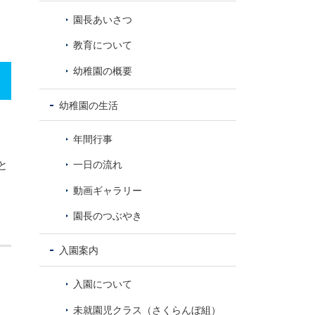
8
園長あいさつ
教育について
幼稚園の概要
幼稚園の生活
年間行事
と
一日の流れ
動画ギャラリー
園長のつぶやき
入園案内
入園について
未就園児クラス（さくらんぼ組）