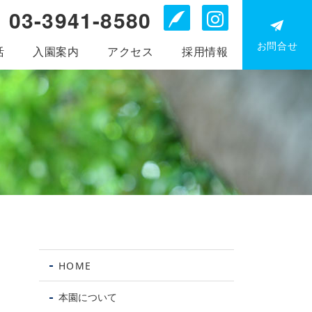
03-3941-8580
Blog
Instagr
お問合せ
活
入園案内
アクセス
採用情報
お電
問
HOME
0
39
本園について