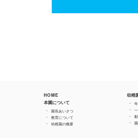
HOME
幼稚
本園について
年
一
園長あいさつ
動
教育について
園
幼稚園の概要