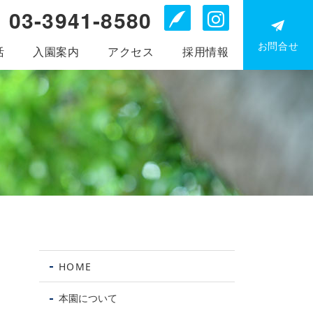
03-3941-8580
Blog
Instagr
お問合せ
活
入園案内
アクセス
採用情報
お電
問
HOME
0
39
本園について