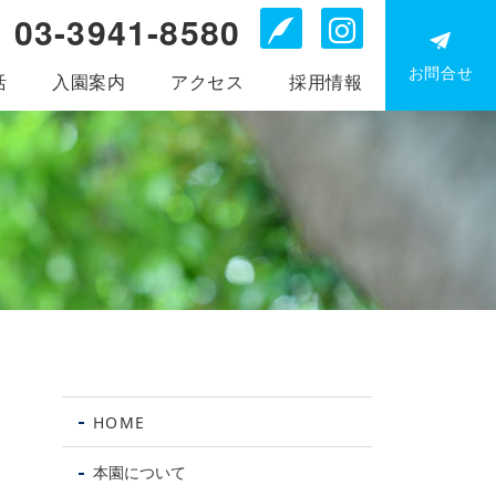
03-3941-8580
Blog
Instagr
お問合せ
活
入園案内
アクセス
採用情報
お電
問
HOME
0
39
本園について