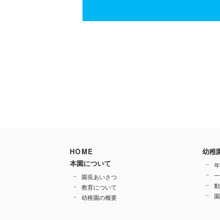
HOME
幼稚
本園について
年
一
園長あいさつ
動
教育について
園
幼稚園の概要