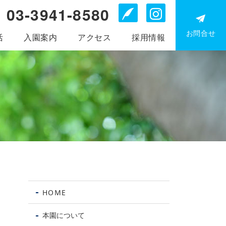
03-3941-8580
Blog
Instagr
お問合せ
活
入園案内
アクセス
採用情報
お電
問
HOME
0
39
本園について