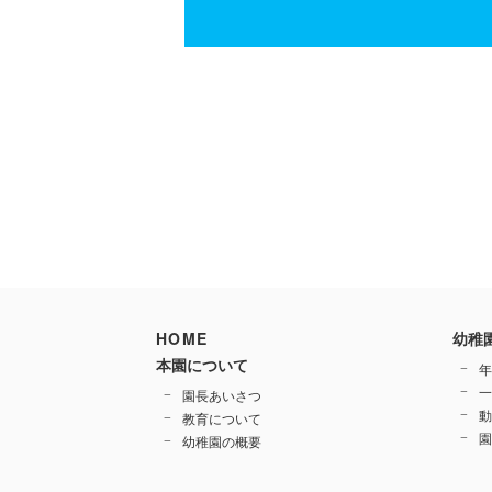
HOME
幼稚
本園について
年
一
園長あいさつ
動
教育について
園
幼稚園の概要