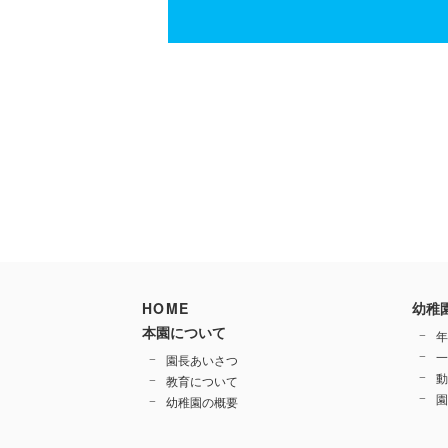
HOME
幼稚
本園について
年
一
園長あいさつ
動
教育について
園
幼稚園の概要