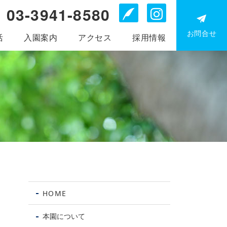
03-3941-8580
Blog
Instagr
お問合せ
活
入園案内
アクセス
採用情報
お電
問
HOME
0
39
本園について