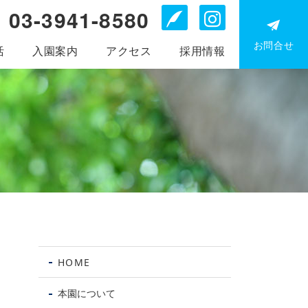
03-3941-8580
Blog
Instagr
お問合せ
活
入園案内
アクセス
採用情報
お電
問
HOME
0
39
本園について