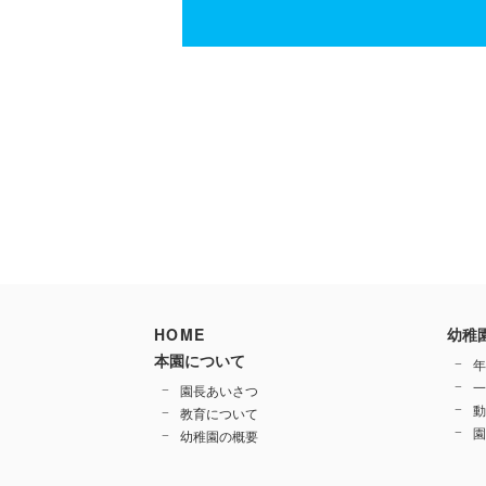
HOME
幼稚
本園について
年
一
園長あいさつ
動
教育について
園
幼稚園の概要