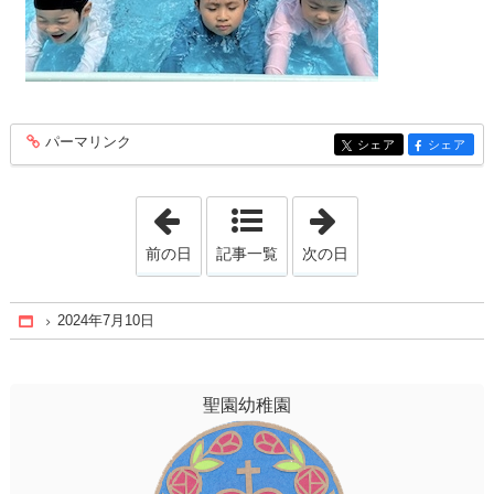
パーマリンク
entry610
シェア
シェア
entry610
entry610
「2024年7月 9日」
「2024年7月18日
前の日
記事一覧
次の日
2024年7月10日
Home
聖園幼稚園