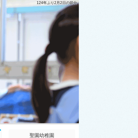
124年ぶり2月2日の節分
聖園幼稚園