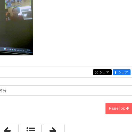
シェア
シェア
entry335
entry335
の節分
PageTop
「日々の保育」
「年長だけの1日」