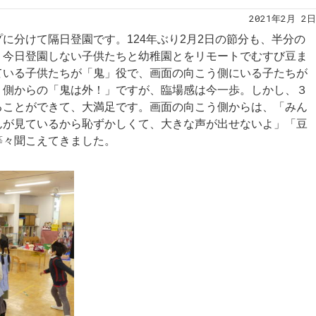
2021年2月 2日
プに分けて隔日登園です。
124
年ぶり
2
月
2
日の節分も、半分の
、今日登園しない子供たちと幼稚園とをリモートでむすび豆ま
ている子供たちが「鬼」役で、画面の向こう側にいる子たちが
う側からの「鬼は外！」ですが、臨場感は今一歩。しかし、３
ることができて、大満足です。画面の向こう側からは、「みん
んが見ているから恥ずかしくて、大きな声が出せないよ」「豆
等々聞こえてきました。