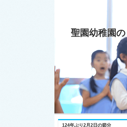
聖園幼稚園の
124年ぶり2月2日の節分