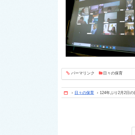
パーマリンク
日々の保育
entry335
日々の保育
124年ぶり2月2日
Home