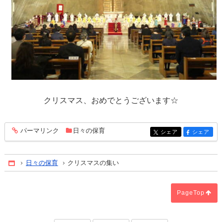
クリスマス、おめでとうございます☆
パーマリンク
日々の保育
entry351
シェア
シェア
entry351
entry351
日々の保育
クリスマスの集い
Home
PageTop