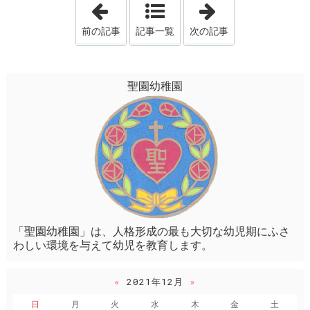
「七五三」
「パイプオルガ
前の記事
記事一覧
次の記事
聖園幼稚園
「聖園幼稚園」は、人格形成の最も大切な幼児期にふさ
わしい環境を与えて幼児を教育します。
«
2021年12月
»
日
月
火
水
木
金
土