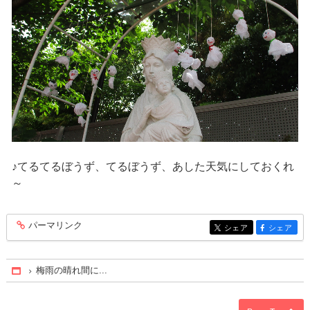
♪てるてるぼうず、てるぼうず、あした天気にしておくれ
～
パーマリンク
entry388
シェア
シェア
entry388
entry388
梅雨の晴れ間に...
Home