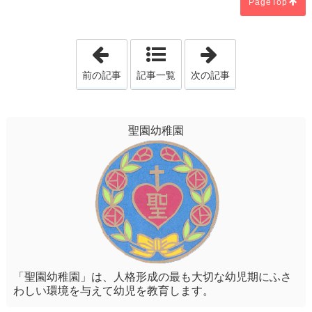
PageTop
「親子の日」
「魔法の新聞紙
前の記事
記事一覧
次の記事
聖園幼稚園
「聖園幼稚園」は、人格形成の最も大切な幼児期にふさ
わしい環境を与えて幼児を教育します。