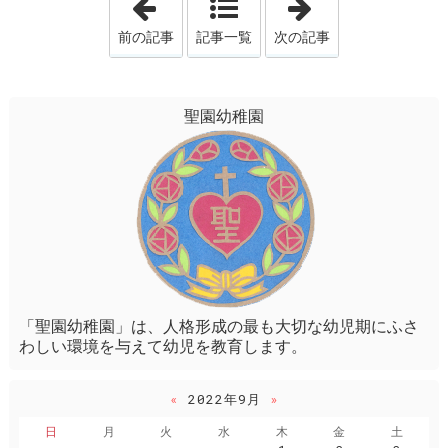
前の記事
記事一覧
次の記事
聖園幼稚園
「聖園幼稚園」は、人格形成の最も大切な幼児期にふさ
わしい環境を与えて幼児を教育します。
«
2022年9月
»
日
月
火
水
木
金
土