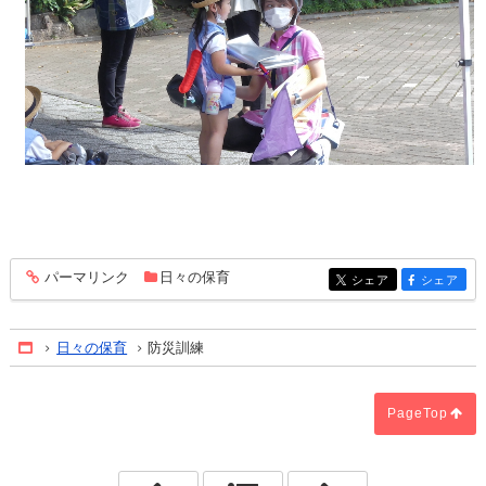
パーマリンク
日々の保育
entry397
シェア
シェア
entry397
entry397
日々の保育
防災訓練
Home
PageTop
「大きな芋虫」
「色水あそび」