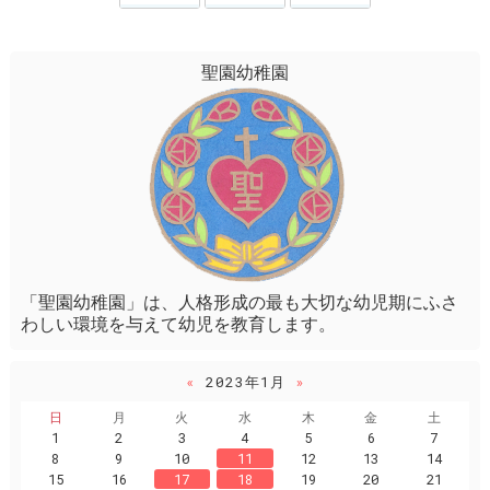
聖園幼稚園
「聖園幼稚園」は、人格形成の最も大切な幼児期にふさ
わしい環境を与えて幼児を教育します。
«
2023年1月
»
日
月
火
水
木
金
土
1
2
3
4
5
6
7
8
9
10
11
12
13
14
15
16
17
18
19
20
21