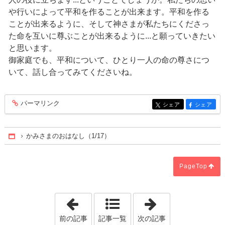
や行いによって平和を作ることが出来ます。平和を作る
ことが出来るように、そして神さまが私たちにくださっ
た命を互いに尊ぶことが出来るように...と願っていきたい
と思います。
御家庭でも、平和について、ひとり一人の命の尊さにつ
いて、話し合ってみてくださいね。
パーマリンク
entry450
シェア
シェア
entry450
entry450
かみさまのおはなし（1/17）
Home
PageTop
「3学期始業式（1/11）」
「冬のあそび」
前の記事
記事一覧
次の記事