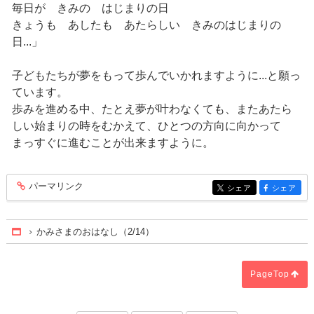
毎日が きみの はじまりの日
きょうも あしたも あたらしい きみのはじまりの
日...」
子どもたちが夢をもって歩んでいかれますように...と願っ
ています。
歩みを進める中、たとえ夢が叶わなくても、またあたら
しい始まりの時をむかえて、ひとつの方向に向かって
まっすぐに進むことが出来ますように。
パーマリンク
entry459
シェア
シェア
entry459
entry459
かみさまのおはなし（2/14）
Home
PageTop