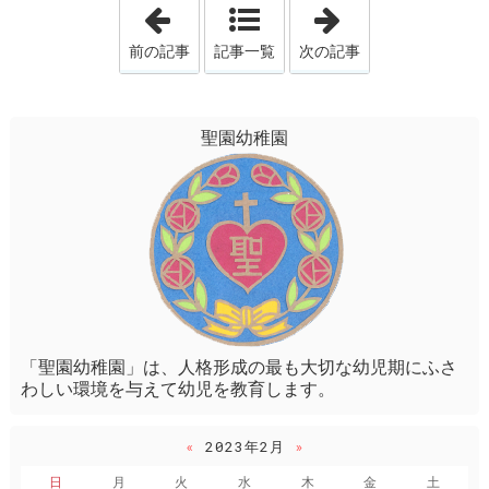
「花いちもんめ♪」
「かみさまのおは
前の記事
記事一覧
次の記事
聖園幼稚園
「聖園幼稚園」は、人格形成の最も大切な幼児期にふさ
わしい環境を与えて幼児を教育します。
«
2023年2月
»
日
月
火
水
木
金
土