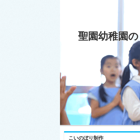
聖園幼稚園の
こいのぼり制作