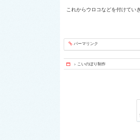
これからウロコなどを付けてい
パーマリンク
entry486
こいのぼり制作
Home