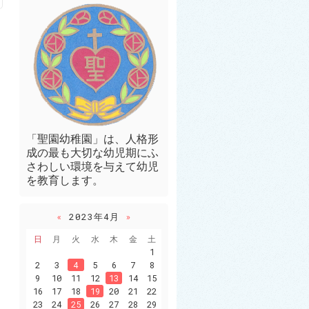
「聖園幼稚園」は、人格形
成の最も大切な幼児期にふ
さわしい環境を与えて幼児
を教育します。
«
2023年4月
»
日
月
火
水
木
金
土
1
2
3
4
5
6
7
8
9
10
11
12
13
14
15
16
17
18
19
20
21
22
23
24
25
26
27
28
29