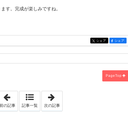
きます。完成が楽しみですね。
シェア
シェア
entry486
entry486
PageTop
「金柑」
「聖マリア大聖堂で」
前の記事
記事一覧
次の記事