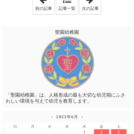
前の記事
記事一覧
次の記事
聖園幼稚園
「聖園幼稚園」は、人格形成の最も大切な幼児期にふさ
わしい環境を与えて幼児を教育します。
«
2023年6月
»
日
月
火
水
木
金
土
1
2
3