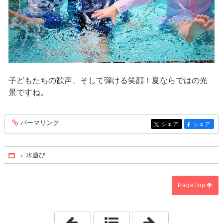
子どもたちの歓声、そして弾ける笑顔！夏ならではの光
景ですね。
パーマリンク
entry511
シェア
シェア
entry511
entry511
水遊び
Home
PageTop
「あさがおの種をまきました（年中組）
「獨協学園のグ