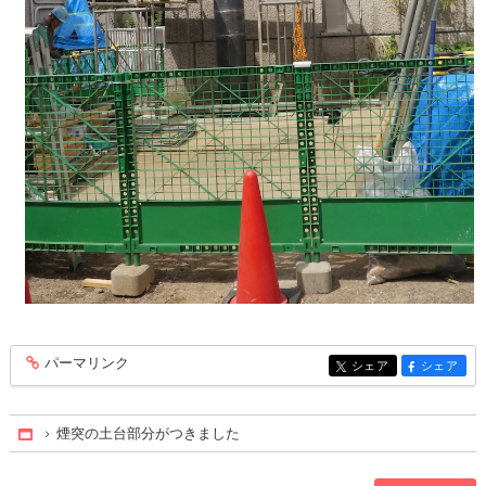
パーマリンク
entry532
シェア
シェア
entry532
entry532
煙突の土台部分がつきました
Home