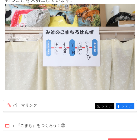
パーマリンク
entry410
シェア
シェア
entry410
entry410
『こまち』をつくろう！②
Home